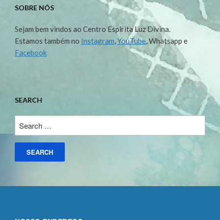
SOBRE NÓS
Sejam bem vindos ao Centro Espirita Luz Divina.
Estamos também no
Instagram
,
YouTube
, Whatsapp e
Facebook
SEARCH
Search
for: