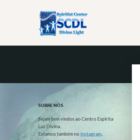
CENTRO ESPÍRITA LUZ
Nascer, viver, morrer, renascer ainda e progredir sempre
SOBRE NÓS
Sejam bem vindos ao Centro Espirita
Luz Divina.
Estamos também no
Instagram
,