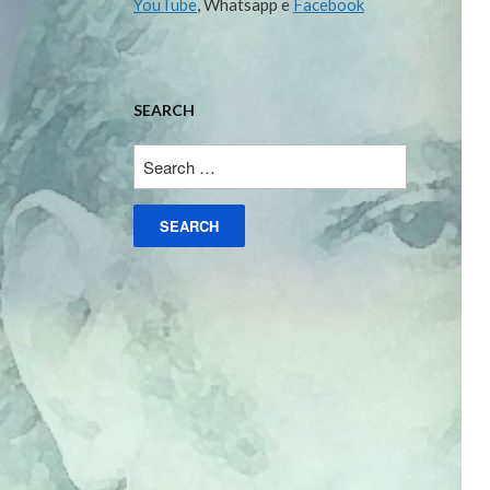
YouTube
, Whatsapp e
Facebook
SEARCH
Search
for: