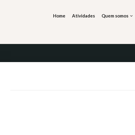
Skip
to
Home
Atividades
Quem somos
content
 DIVINA
, tal é a lei.