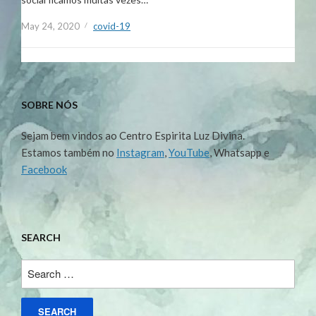
May 24, 2020
covid-19
SOBRE NÓS
Sejam bem vindos ao Centro Espirita Luz Divina.
Estamos também no
Instagram
,
YouTube
, Whatsapp e
Facebook
SEARCH
Search
for: