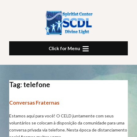
Skip
to
content
CENTRO ESPÍRITA LUZ
Nascer, viver, morrer, renascer ainda e progredir sempre, tal é a lei.
Click for Menu
DIVINA
Tag:
telefone
Conversas Fraternas
Estamos aqui para você! O CELD juntamente com seus
voluntários se colocam à disposição da comunidade para uma
conversa privada via telefone. Nesta época de distanciamento
social ficamos muitas vezes…