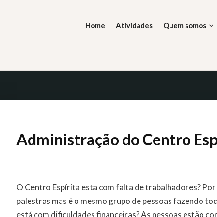
Skip
to
Home
Atividades
Quem somos
content
 DIVINA
, tal é a lei.
Administração do Centro Esp
O Centro Espírita esta com falta de trabalhadores? Por
palestras mas é o mesmo grupo de pessoas fazendo todo
está com dificuldades financeiras? As pessoas estão c