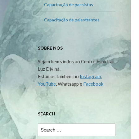
Capacitação de passistas
Capacitação de palestrantes
SOBRE NÓS
Sejam bem vindos ao Centro Espirita
Luz Divina.
Estamos também no
Instagram
,
YouTube
, Whatsapp e
Facebook
SEARCH
Search
for: